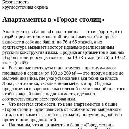
Безопасность
круглосуточная охрана
Апартаменты в «Городе столиц»
Апартаменты в башне «Город столиц» — это выбор тех, кто
отдаёт предпочтение элитной недвижимости. Сам проект
включает в себя две башни по 76 и 65 этажей, а их
архитектура вызывает восторг идеально реализованным
русским конструктивизмом. Продажа апартаментов в башнях
«Город столиц» осуществляется на 19-73 этаже (из 76) и 19-62
этаже (из 65).
Роскошные пентхаусы и апартаменты премиум-класса,
площадью в среднем от 103 до 269 м² — это продуманные до
мелочей дизайны, где уже установлена вся техника класса
Люкс, сантехника, эксклюзивная мебель и пр. Отделка
предлагается в варианте классической и уникальной, для того
чтобы каждый нашёл недвижимость, идеально
соответствующую всем требованиям.
Что касается стоимости, то цена апартаментов в башне
«Город столиц» будет зависеть от особенностей выбранного
лота, и ознакомиться с ней вы сможете, получив подробную
презентацию предложений.
Напомним, что апартаменты в башне «Город столиц»