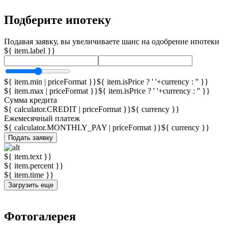
Подберите ипотеку
Подавая заявку, вы увеличиваете шанс на одобрение ипотеки
${ item.label }}
${ item.min | priceFormat }}${ item.isPrice ? ' '+currency : '' }}
${ item.max | priceFormat }}${ item.isPrice ? ' '+currency : '' }}
Сумма кредита
${ calculator.CREDIT | priceFormat }}
${ currency }}
Ежемесячный платеж
${ calculator.MONTHLY_PAY | priceFormat }}
${ currency }}
Подать заявку
${ item.text }}
${ item.percent }}
${ item.time }}
Загрузить еще
Фотогалерея